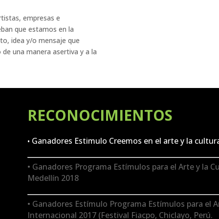
rtistas, empresas e
ban que estamos en la
nto, idea y/o mensaje que
o de una manera asertiva y a la
RECONOCIMIENTOS
Ganadores Estimulo Creemos en el arte y la cultura
•
• Ganadores Programa Estímulos para el Arte y la C
Medellín 2018
• Ganadores Estímulo Programa Estímulos para el Art
Internacional 2017 (Festival Fiacpo, Chiclayo, Perú.