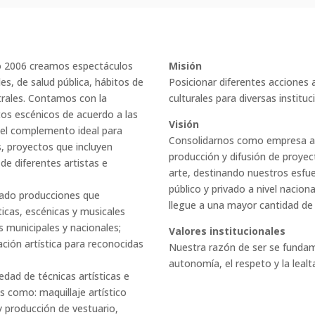
ño 2006 creamos espectáculos
Misión
s, de salud pública, hábitos de
Posicionar diferentes acciones a
strales. Contamos con la
culturales para diversas instituc
tos escénicos de acuerdo a las
Visión
n el complemento ideal para
Consolidarnos como empresa artí
s, proyectos que incluyen
producción y difusión de proye
de diferentes artistas e
arte, destinando nuestros esfu
público y privado a nivel nacion
lado producciones que
llegue a una mayor cantidad de 
ticas, escénicas y musicales
 municipales y nacionales;
Valores institucionales
ión artística para reconocidas
Nuestra razón de ser se fundam
autonomía, el respeto y la lealt
dad de técnicas artísticas e
 como: maquillaje artístico
 y producción de vestuario,